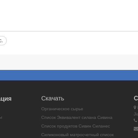
c.
С
Скачать
ация

Органическое сырье
Ji
ы
Список Эквивалент силана Сивина
Список продуктов Сивин Силанес
Силиконовый матросчетный список