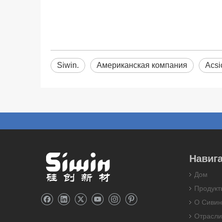
Siwin.
Американская компания
Acsi
Навиг
Дом
Продукт
О Сивин
Отрасли