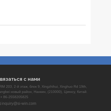
вязаться с нами
RM 203, 2-й этаж, блок 9, Xingzhihui, Xinghuo Rd 19th,
angbei новый район, Нанкин, (210000), Цзянсу, Китай.
+ 86-2558205825


inquiry@si-win.com