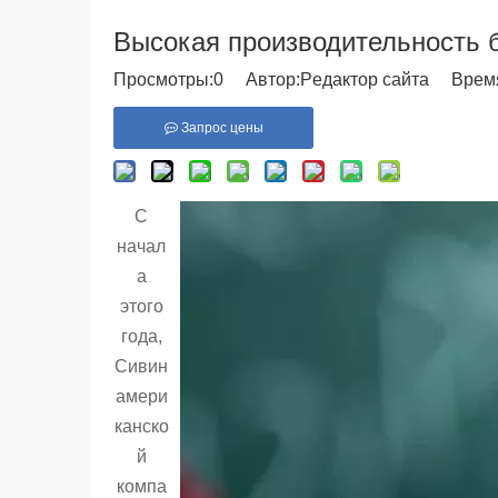
Высокая производительность 
Просмотры:
0
Автор:Pедактор сайта Время 
Запрос цены
С
начал
а
этого
года,
Сивин
амери
канско
й
компа