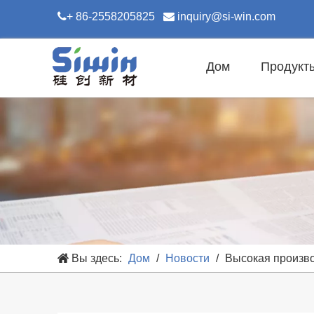

+ 86-2558205825

inquiry@si-win.com
Дом
Продукт
Вы здесь:
Дом
/
Новости
/
Высокая произво