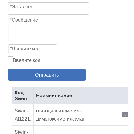
Отправить
Код
Наименование
Siwin
Siwin-
α-изоцианатометил-
Al1221.
диметоксиметилсилан
Siwin-